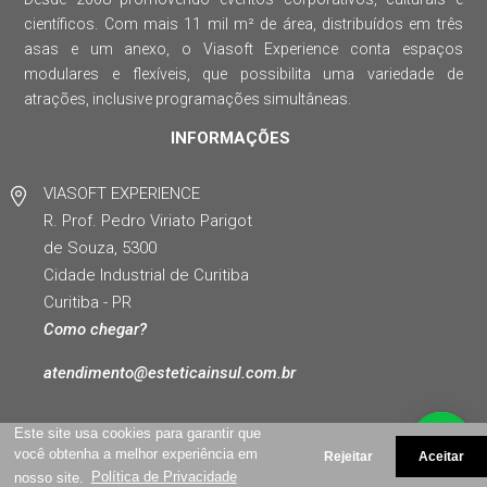
científicos. Com mais 11 mil m² de área, distribuídos em três
asas e um anexo, o Viasoft Experience conta espaços
modulares e flexíveis, que possibilita uma variedade de
atrações, inclusive programações simultâneas.
INFORMAÇÕES
VIASOFT EXPERIENCE
R. Prof. Pedro Viriato Parigot
de Souza, 5300
Cidade Industrial de Curitiba
Curitiba - PR
Como chegar?
atendimento@esteticainsul.com.br
Este site usa cookies para garantir que
você obtenha a melhor experiência em
Rejeitar
Aceitar
nosso site.
Política de Privacidade